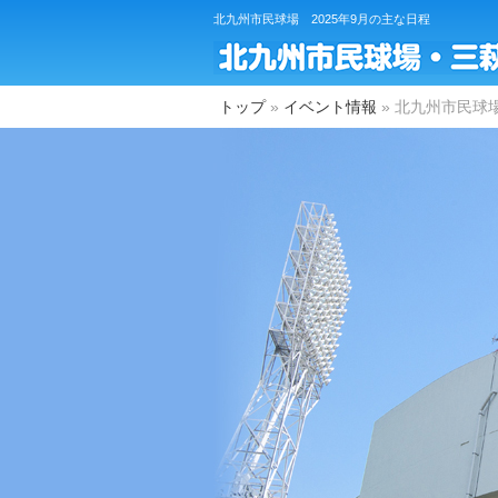
北九州市民球場 2025年9月の主な日程
トップ
ニュース
トップ
»
イベント情報
»
北九州市民球場
イベント
球場についてのご案内
施設概要
設備紹介
ご利用概要
市民球場の歴史
アクセス