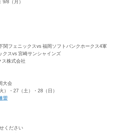
9/8（月）
州下関フェニックスvs 福岡ソフトバンクホークス4軍
ックスvs 宮崎サンシャインズ
クス株式会社
岡大会
（火）・27（土）・28（日）
連盟
せください